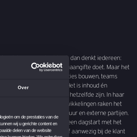
rdag dat je accountant bent, dan denkt iedereen:
ze vragen of je hun belastingaangifte doet. Maar het
werk draait om mensen, relaties bouwen, teams
raagstukken analyseren. Het is inhoud én
Over
gt ze dat haar dagen nooit hetzelfde zijn. In haar
k met het nieuws: welke ontwikkelingen raken het
rvan overlegt ze met bestuur en externe partijen.
ogieën om de prestaties van de 
dag anders. Die begon met een dagstart met het
nnen wij u gerichte content en 
paalde delen van de website 
rioriteiten en was ik actief aanwezig bij de klant
ring kunnen bieden. We gebruiken 