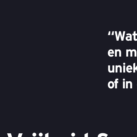
“Wat
en m
uniek
of in