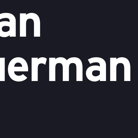
van
uerman