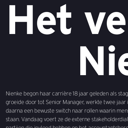
Het ve
Ni
Nienke begon haar carrière 18 jaar geleden als stagi
groeide door tot Senior Manager, werkte twee jaar
daarna een bewuste switch naar rollen waarin mens
staan. Vandaag voert ze de externe stakeholderdi
partijen die invloed hebben op het accountantsber