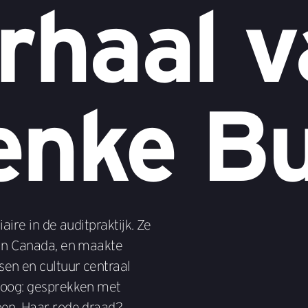
rhaal 
enke B
aire in de auditpraktijk. Ze
 in Canada, en maakte
en en cultuur centraal
aloog: gesprekken met
oep. Haar rode draad?