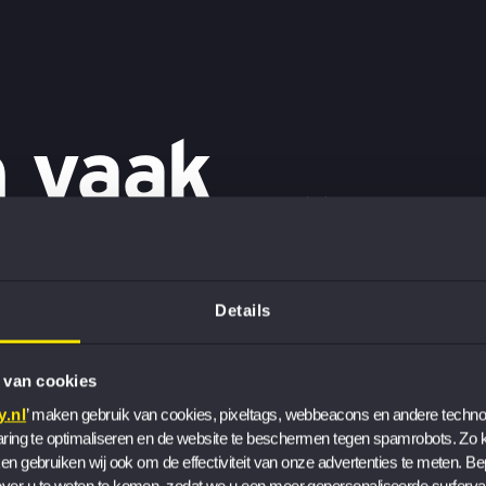
 vaak
“Vertel je op een verjaa
saai”, lacht Nienke. “Of 
tegendeel is waar: het 
motiveren én complexe v
Details
menselijkheid.” Zo vervol
huidige rol start ze vaa
 van cookies
beroep? Aan de hand daa
.nl
’ maken gebruik van cookies, pixeltags, webbeacons en andere technol
“Binnen Audit was mijn 
aring te optimaliseren en de website te beschermen tegen spamrobots. Zo ku
en gebruiken wij ook om de effectiviteit van onze advertenties te meten. Be
team, we stelden samen p
er u te weten te komen, zodat we u een meer gepersonaliseerde surferva