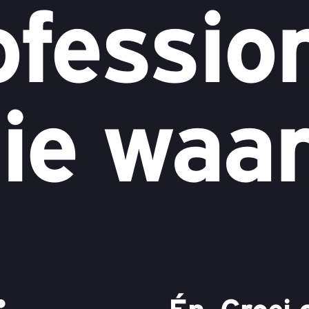
ofessio
ie waa