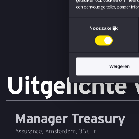
een eenvoudige teller, zonder info
Toestemmingsselectie
Noodzakelijk
Weigeren
Uitgelichte
Manager Treasury
Assurance
,
Amsterdam
,
36 uur