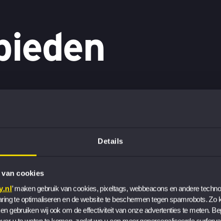
bieden
Werken bi
Werken binnen
EY-Pa
Details
Consulting
 van cookies
.nl
’ maken gebruik van cookies, pixeltags, webbeacons en andere technol
aring te optimaliseren en de website te beschermen tegen spamrobots. Zo ku
en gebruiken wij ook om de effectiviteit van onze advertenties te meten. Be
er u te weten te komen, zodat we u een meer gepersonaliseerde surferva