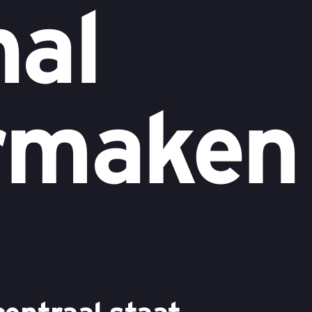
nal
rmaken