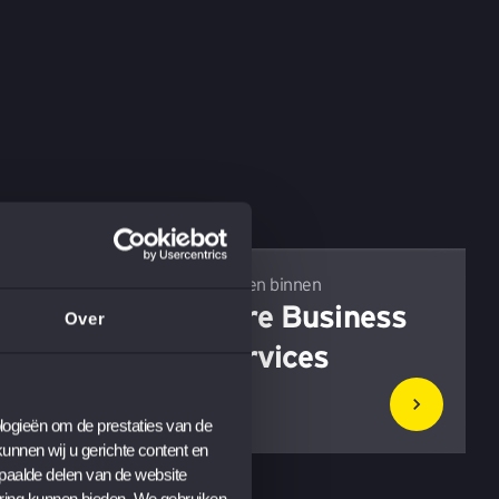
nnen
Werken binnen
rthenon
Core Business
Over
Services
ogieën om de prestaties van de 
nnen wij u gerichte content en 
paalde delen van de website 
ring kunnen bieden. We gebruiken 