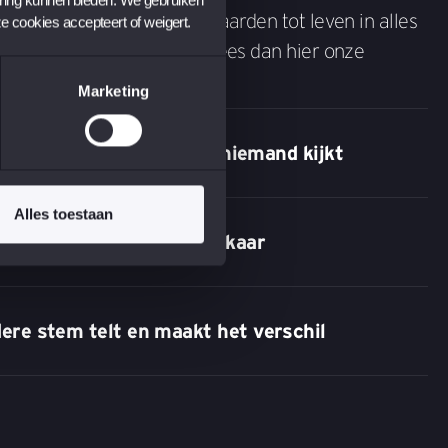
ordt. Zo breng jij onze waarden tot leven in alles
ze cookies accepteert of weigert.
aar alle waarden van EY? Lees dan hier onze
ct?
Marketing
 altijd het juiste, ook als niemand kijkt
Alles toestaan
r, waardeer en versterk elkaar
edere stem telt en maakt het verschil