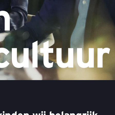
n
cultuur