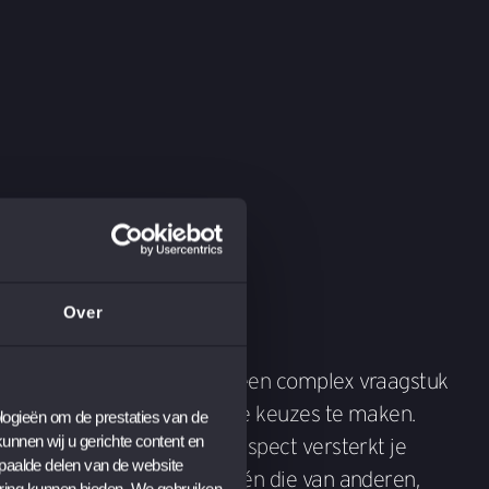
Over
amenwerkt met collega’s of een complex vraagstuk
as helpt je steeds de juiste keuzes te maken.
ogieën om de prestaties van de 
nnen wij u gerichte content en 
 beide benen op de grond, respect versterkt je
paalde delen van de website 
iteit zorgt dat jouw stem, én die van anderen,
ring kunnen bieden. We gebruiken 