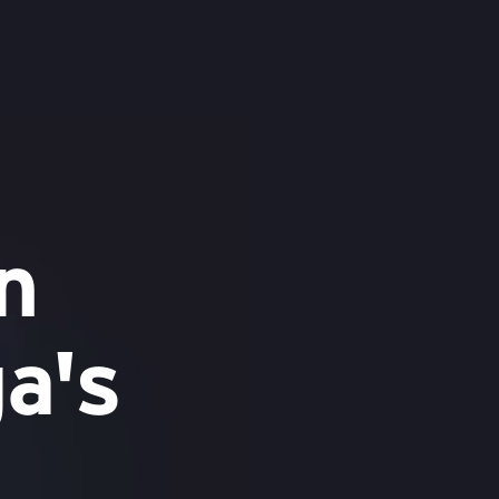
n
ga's