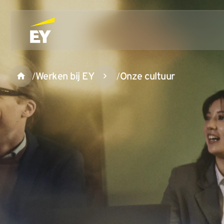
Werken bij EY
Onze cultuur
/
/