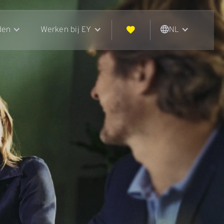
den
Werken bij EY
NL