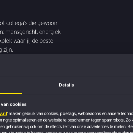
ot collega’s die gewoon
en: mensgericht, energiek
plek waar jij de beste
 zijn.
 jouw
Details
Of je nu brainstormt, s
 van cookies
mpas
oplost, jouw morele komp
.nl
’ maken gebruik van cookies, pixeltags, webbeacons en andere technol
aring te optimaliseren en de website te beschermen tegen spamrobots. Zo ku
Integriteit houdt je met
en gebruiken wij ook om de effectiviteit van onze advertenties te meten. Be
samenwerking en inclusiv
er u te weten te komen, zodat we u een meer gepersonaliseerde surferva