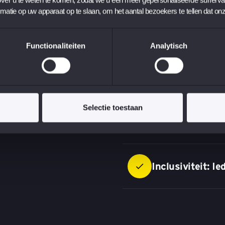
gehoord en gewaardeerd w
rmatie op uw apparaat op te slaan, om het aantal bezoekers te tellen dat on
wat je doet. Benieuwd n
Global Code of Condu
Functionaliteiten
Analytisch
Integriteit: Kies
Selectie toestaan
Respect: Luiste
Inclusiviteit: I