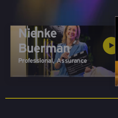
Nienke
Buerman
Professional
,
Assurance