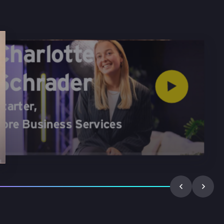
Charlotte
Schrader
tarter
,
ore Business Services