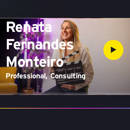
Renata
Fernandes
Monteiro
S
C
Professional
,
Consulting