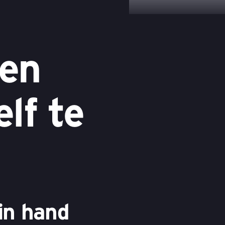
den
elf te
in hand