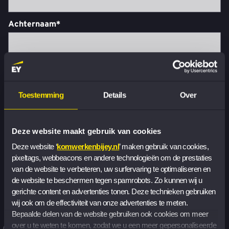
Achternaam*
E-mailadres*
Toestemming
Details
Over
Bericht*
Deze website maakt gebruik van cookies
Deze website ‘
komwerkenbijey.nl
’ maken gebruik van cookies, 
pixeltags, webbeacons en andere technologieën om de prestaties 
van de website te verbeteren, uw surfervaring te optimaliseren en 
de website te beschermen tegen spamrobots. Zo kunnen wij u 
gerichte content en advertenties tonen. Deze technieken gebruiken 
wij ook om de effectiviteit van onze advertenties te meten. 
Bepaalde delen van de website gebruiken ook cookies om meer 
EY mag contact met mij opnemen volgens de
privacy
over u te weten te komen, zodat we u een meer gepersonaliseerde 