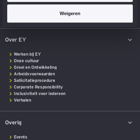
Consulting
EY-Parthenon
Weigeren
Core Business Services
Over EY
Werken bij EY
Onze cultuur
Groei en Ontwikkeling
Arbeidsvoorwaarden
Sollicitatieprocedure
Corporate Responsibility
Inclusiviteit voor iedereen
Verhalen
Overig
Events