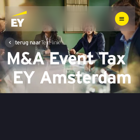
terug naar
Text link
M&A Event Tax
EY Amsterdam