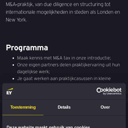
M&A‑praktijk, van due diligence en structuring tot
internationale mogelijkheden in steden als Londen en
New York.
Programma
Maak kennis met M&A tax in onze introductie;
Onze eigen partners delen praktijkervaring uit hun
dagelijkse werk;
Je gaat werken aan praktijkcasussen in kleine
teams. Natuurlijk krijg je begeleiding van onze
professionals;
Netwerken met een borrel;
We sluiten af met een gezamenliljk diner in de
Toestemming
Details
Over
buurt van ons kantoor.
Deze website maakt gebruik van cookies