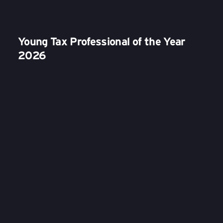
Young Tax Professional of the Year
2026
Donderdag 22 oktober 2026
,
EY kantoor Amsterdam
,
10:00
29
OCT