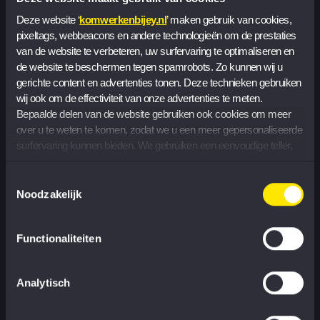
Deze website ‘
komwerkenbijey.nl
’ maken gebruik van cookies, 
Meld je aan
pixeltags, webbeacons en andere technologieën om de prestaties 
van de website te verbeteren, uw surfervaring te optimaliseren en 
Ben je enthousiast naar aanleiding van bovenstaand
de website te beschermen tegen spamrobots. Zo kunnen wij u 
programma, studeer jij Fiscaal Recht of Fiscale
gerichte content en advertenties tonen. Deze technieken gebruiken 
Economie en zit je in de afrondende fase van je
wij ook om de effectiviteit van onze advertenties te meten. 
Bepaalde delen van de website gebruiken ook cookies om meer 
bachelor of in je master? Ben je benieuwd naar M&A
over u te weten te komen, zodat we u een meer gepersonaliseerde 
binnen Tax en hoe dat er bij EY in de praktijk aan toe
surfervaring kunnen bieden. We gebruiken een eenvoudige teller, 
gaat? Meld je dan aan voor dit event en maak kennis
zonder informatie op uw apparaat op te slaan, om het aantal 
met onze mensen en het vakgebied.
bezoekers te tellen dat onze cookies accepteert of weigert.
Toestemmingsselectie
Noodzakelijk
Deel dit evenement
Functionaliteiten
Analytisch