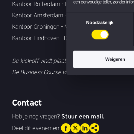
een eenvoudige teller, zonder info
Kantoor Rotterdam - Donderdag 1 oktober
Kantoor Amsterdam - Vrijdag 2 oktober
Toestemmingsselectie
Noodzakelijk
Kantoor Groningen – Maandag 5 oktober
Kantoor Eindhoven - Dinsdag 6 oktober
Weigeren
De kick-off vindt plaats op vrijdag 6 november 2
De Business Course vindt plaats op 12 Novembe
Contact
Heb je nog vragen?
Stuur een mail.
Deel dit evenement