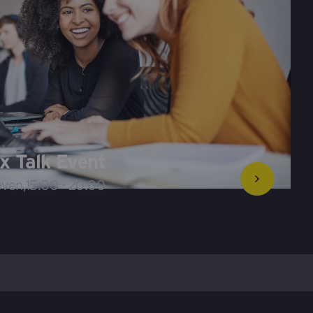
x Talk Event
oven
,
15:00 - 20:00
Overig