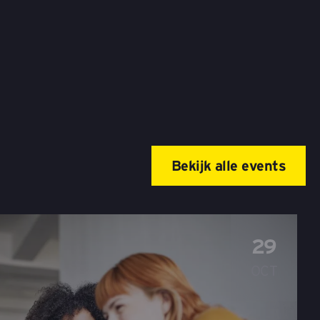
Bekijk alle events
29
OCT