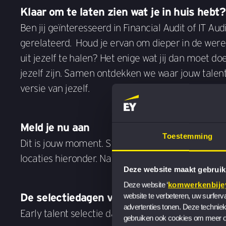
Klaar om te laten zien wat je in huis hebt?
Ben jij geïnteresseerd in Financial Audit of IT Audi
gerelateerd. Houd je ervan om dieper in de werel
uit jezelf te halen? Het enige wat jij dan moet do
jezelf zijn. Samen ontdekken we waar jouw talente
versie van jezelf.
Meld je nu aan
Toestemming
Dit is jouw moment. Start met een online assess
locaties hieronder. Na de laatste selectiedag ho
Deze website maakt gebruik
Deze website ‘
komwerkenbijey
De selectiedagen vinden plaats op:
website te verbeteren, uw surferv
advertenties tonen. Deze techniek
Early talent selectie dag - Kantoor Amsterdam -
gebruiken ook cookies om meer ov