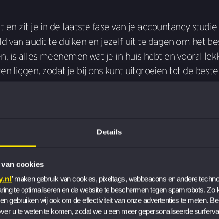
t en zit je in de laatste fase van je accountancy studie 
d van audit te duiken en jezelf uit te dagen om het be
en, is alles meenemen wat je in huis hebt en vooral lek
n liggen, zodat je bij ons kunt uitgroeien tot de beste
Details
ment en beleef daarna de selectiedag op een van de
or je of je deel mag nemen aan de Business Course.
 van cookies
.nl
’ maken gebruik van cookies, pixeltags, webbeacons en andere technol
aring te optimaliseren en de website te beschermen tegen spamrobots. Zo ku
en gebruiken wij ook om de effectiviteit van onze advertenties te meten. Be
 Dinsdag 8 september
er u te weten te komen, zodat we u een meer gepersonaliseerde surferva