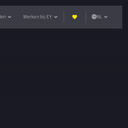
den
Werken bij EY
NL