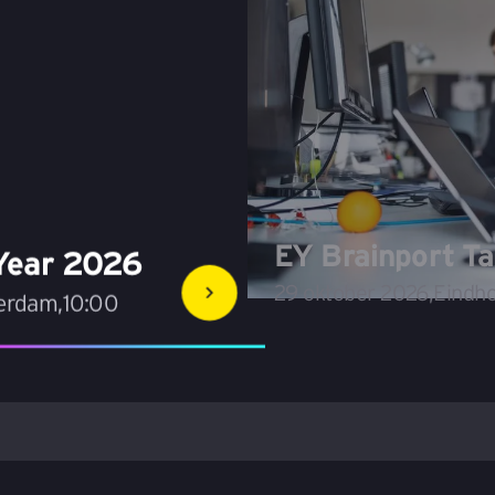
EY Brainport Ta
 Year 2026
29 oktober 2026
,
Eindh
terdam
,
10:00
Over EY